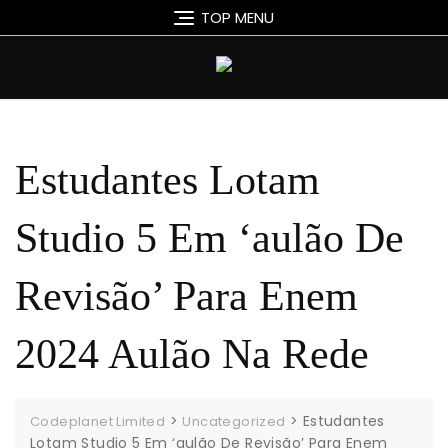
Skip
TOP MENU
to
content
Estudantes Lotam
Studio 5 Em ‘aulão De
Revisão’ Para Enem
2024 Aulão Na Rede
>
>
Estudantes
Codeplanet Limited
Uncategorized
Lotam Studio 5 Em ‘aulão De Revisão’ Para Enem