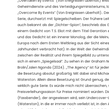
„Overtaken By Events“ (Von Ereignissen überholt) erkl
Geheimdienste und des Verteidigungsministeriums, lau
„Overcome By Events“ (Von Ereignissen überholt).. De
Serie, durchsetzt mit Spiegelscheiben. Der frühere L
auch bekannt als der „Dichter-Spion“, beschrieb das Ge
einem Gedicht von T.S. Eliot mit dem Titel Gerontion ent
und das Gedicht ist ein innerer Monolog, der die Mei
Europa nach dem Ersten Weltkrieg aus der Sicht eines
Jahrhundert verbracht hat). In der Welt der Geheimdi
zwischen der Realität und ihrem Spiegelbild zu unters
sich in einem „Spiegelsaal“. Zu sehen in der Graham 
Brolin/Jalen Ngonda (2024). „The Agency“ ist für jede
die Besetzung absolut großartig. Mit dabei sind Micha
Waterston. Allein diese Besetzung ist Grund genug, 
wirklich gute Serie. Es würde mich nicht überraschen,
Preisverleihungssaison für Preise nominiert würden. 
(Fassbender), der angewiesen wird, sein Undercover
(Waterston), in die er immer noch verliebt ist, in den