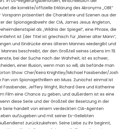
ärt. In US-Regierungsbehörden, einschließlich der
tet die korrekte/offizielle Erklärung des Akronyms „OBE“
r Vorspann präsentiert die Charaktere und Szenen aus der
eiter der Spionageabwehr der CIA, James Jesus Angleton,
heimdienstspiel als „Wildnis der Spiegel“, eine Phrase, die
lehnt ist (der Titel ist griechisch für „kleiner alter Mann“,
nungen und Eindrücke eines älteren Mannes wiedergibt und
 Mannes beschreibt, der den Großteil seines Lebens im 19.
enste, bei der Suche nach der Wahrheit, ist es schwer,
cheiden, einer Illusion, wenn man so will, als befände man
Norton Show: Cher/Keira Knightley/Michael Fassbender/Josh
n Fan von Spionagethrillern ein Muss. Zunächst einmal ist
el Fassbender, Jeffery Wright, Richard Gere und Katherine
dem Film eine Chance zu geben, und außerdem ist es eine
 wenn diese Serie und der Großteil der Besetzung in der
Die Serie handelt von einem verdeckten CIA-Agenten
-Leben aufzugeben und mit seiner Ex-Geliebten
 Außendienst zurückzukehren. Seine Liebe zu ihr beginnt,