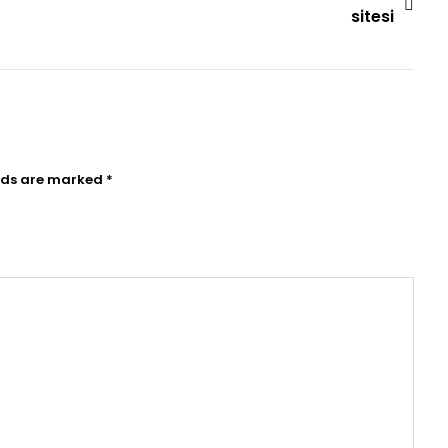
sitesi
elds are marked
*