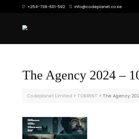
Skip
+254-739-601-592
info@codeplanet.co.ke
to
content
The Agency 2024 – 1
Codeplanet Limited
>
TORRENT
>
The Agency 202