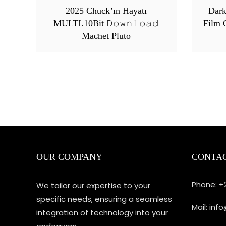
2025 Chuck’ın Hayatı
Dar
MULTI.10Bit 𝙳𝚘𝚠𝚗𝚕𝚘𝚊𝚍
Film 
Maʛnet Pluto
OUR COMPANY
CONTAC
Phone: +
We tailor our expertise to your
specific needs, ensuring a seamless
Mail: in
integration of technology into your