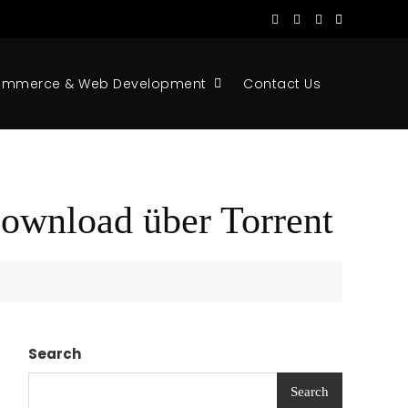
ommerce & Web Development
Contact Us
ownload über Torrent
Search
Search