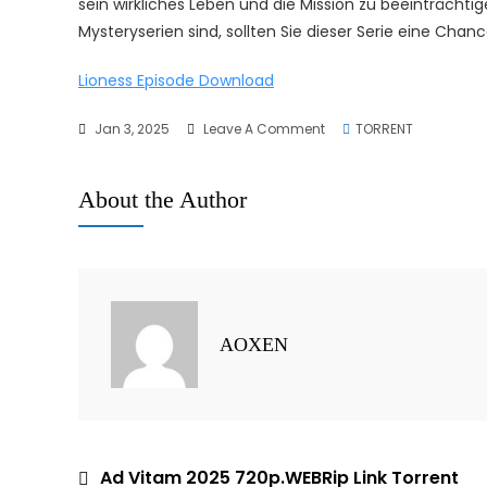
sein wirkliches Leben und die Mission zu beeinträchti
Mysteryserien sind, sollten Sie dieser Serie eine Chan
Lioness Episode Download
On
Jan 3, 2025
Leave A Comment
TORRENT
The
Agency
About the Author
2024
–
1080p.BRRip
Neue
Folge
Download
AOXEN
Über
Torrent
Ad Vitam 2025 720p.WEBRip Link Torrent
Post