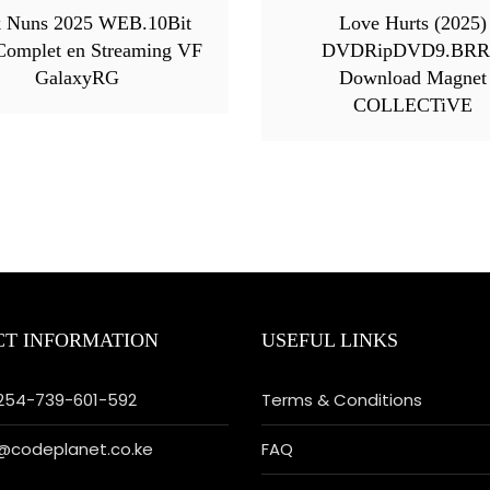
k Nuns 2025 WEB.10Bit
Love Hurts (2025)
Complet en Streaming VF
DVDRipDVD9.BRR
GalaxyRG
Download Magnet
COLLECTiVE
T INFORMATION
USEFUL LINKS
254-739-601-592
Terms & Conditions
fo@codeplanet.co.ke
FAQ