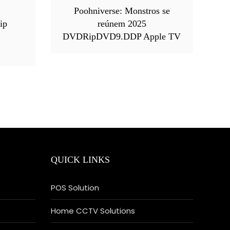
Poohniverse: Monstros se
ip
reúnem 2025
DVDRipDVD9.DDP Apple TV
QUICK LINKS
POS Solution
Home CCTV Solutions